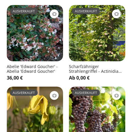
AUSVERKAUFT
AUSVERKAUFT
Abelie 'Edward Goucher' -
Scharfzähniger
Abelia 'Edward Goucher'
Strahlengriffel - Actinidia
kolomikta
36,00 €
Ab 0,00 €
AUSVERKAUFT
AUSVERKAUFT