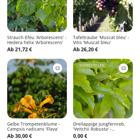
Strauch-Efeu 'Arborescens' -
Tafeltraube 'Muscat bleu' -
Hedera helix 'Arborescens'
Vitis 'Muscat bleu'
Ab 21,72 €
Ab 26,20 €
VORBESTELLEN
Gelbe Trompetenblume -
Dreilappige Jungfernreb.
Campsis radicans 'Flava'
'Veitchii Robusta' -
Parthenocissus tricuspidata
Ab 30,00 €
0,00 €
'Veitchii Robusta'