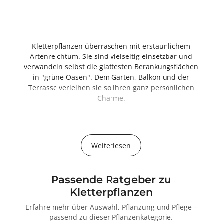
Kletterpflanzen überraschen mit erstaunlichem
Artenreichtum. Sie sind vielseitig einsetzbar und
verwandeln selbst die glattesten Berankungsflächen
in "grüne Oasen". Dem Garten, Balkon und der
Terrasse verleihen sie so ihren ganz persönlichen
Charme.
Kletterpflanzen - ganzjährig
Flächen artenreich begrünen
Weiterlesen
Kletterpflanzen (Schlingpflanzen oder auch
Rankpflanzen) sind eine
platzsparende
und
flexible
Pflanzenart
und gelten somit als wesentliches
Gestaltungselement. Dabei sind Kletterpflanzen nicht
Passende Ratgeber zu
nur ein schnell grünender
Sonnen-, Wind-
und
Kletterpflanzen
Sichtschutz,
sondern verzaubern mit ihrem
Erfahre mehr über Auswahl, Pflanzung und Pflege –
betörenden
Duft,
ihrem
Blüten-, Blatt-
und
passend zu dieser Pflanzenkategorie.
dekorativen
Fruchtschmuck
sowie ihrer
attraktiven