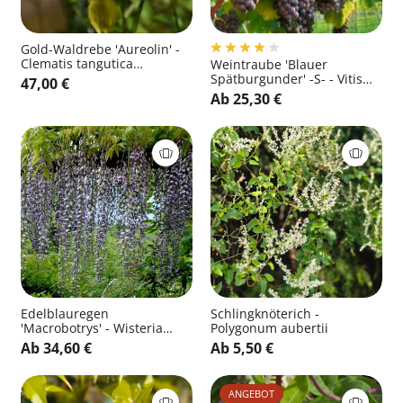
Gold-Waldrebe 'Aureolin' -
Clematis tangutica
Weintraube 'Blauer
'Aureolin'
Spätburgunder' -S- - Vitis
47,00 €
'Blauer Spätburgunder' -S-
Ab 25,30 €
Edelblauregen
Schlingknöterich -
'Macrobotrys' - Wisteria
Polygonum aubertii
floribunda 'Macrobotrys'
Ab 34,60 €
Ab 5,50 €
ANGEBOT