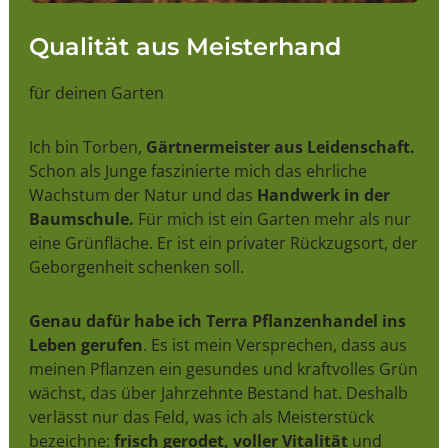
Qualität aus Meisterhand
für deinen Garten
Ich bin Torben,
Gärtnermeister aus Leidenschaft.
Schon als Junge faszinierte mich das ehrliche
Wachstum der Natur und das
Handwerk in der
Baumschule.
Für mich ist ein Garten mehr als nur
eine Grünfläche. Er ist ein privater Rückzugsort, der
Geborgenheit schenken soll.
Genau dafür habe ich Terra Pflanzenhandel ins
Leben gerufen
. Es ist mein Versprechen, dass aus
meinen Pflanzen ein gesundes und kraftvolles Grün
wächst, das über Jahrzehnte Bestand hat. Deshalb
verlässt nur das Feld, was ich als Meisterstück
bezeichne:
frisch gerodet, voller Vitalität
und