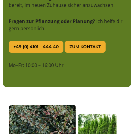
bereit, im neuen Zuhause sicher anzuwachsen.
Fragen zur Pflanzung oder Planung?
Ich helfe dir
gern persönlich.
+49 (0) 4101 – 444 40
ZUM KONTAKT
Mo–Fr: 10:00 – 16:00 Uhr