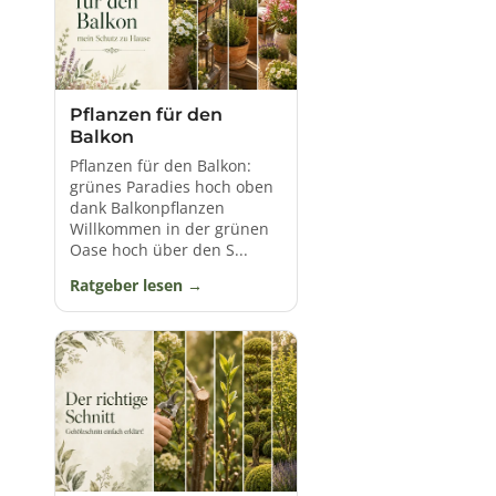
Nistplatz und
Insekten
einen Unterschlupf.
Keine andere Pflanzenart ist so vielseitig und verleiht
dem Garten, Balkon oder der Terrasse einen so
persönlichen Charme.
Pflanzen für den
Balkon
Pflanzen für den Balkon:
grünes Paradies hoch oben
dank Balkonpflanzen
Willkommen in der grünen
Oase hoch über den S...
Ratgeber lesen