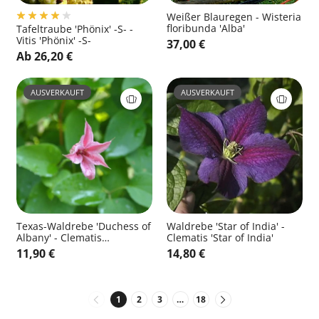
Weißer Blauregen - Wisteria
floribunda 'Alba'
Tafeltraube 'Phönix' -S- -
Vitis 'Phönix' -S-
37,00 €
Ab 26,20 €
AUSVERKAUFT
AUSVERKAUFT
Texas-Waldrebe 'Duchess of
Waldrebe 'Star of India' -
Albany' - Clematis
Clematis 'Star of India'
tex.'Duchess of Albany'
11,90 €
14,80 €
1
2
3
…
18