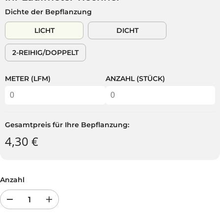
L
Dichte der Bepflanzung
Ä
R
LICHT
DICHT
E
R
2-REIHIG/DOPPELT
P
R
E
METER (LFM)
ANZAHL (STÜCK)
I
S
Gesamtpreis für Ihre Bepflanzung:
4,30 €
Anzahl
R
E
e
r
d
h