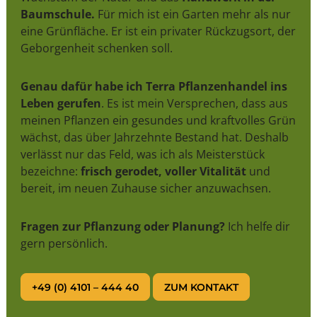
Baumschule.
Für mich ist ein Garten mehr als nur
eine Grünfläche. Er ist ein privater Rückzugsort, der
Geborgenheit schenken soll.
Genau dafür habe ich Terra Pflanzenhandel ins
Leben gerufen
. Es ist mein Versprechen, dass aus
meinen Pflanzen ein gesundes und kraftvolles Grün
wächst, das über Jahrzehnte Bestand hat. Deshalb
verlässt nur das Feld, was ich als Meisterstück
bezeichne:
frisch gerodet, voller Vitalität
und
bereit, im neuen Zuhause sicher anzuwachsen.
Fragen zur Pflanzung oder Planung?
Ich helfe dir
gern persönlich.
+49 (0) 4101 – 444 40
ZUM KONTAKT