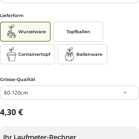
Lieferform
Wurzelware
Topfballen
Containertopf
Ballenware
Grösse-Qualität
4,30 €
R
E
G
U
Ihr Laufmeter-Rechner