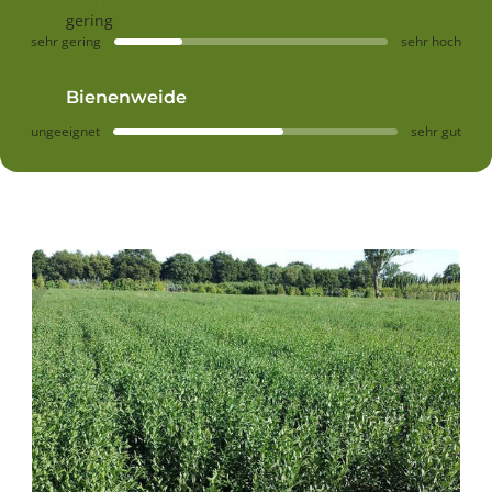
gering
sehr gering
sehr hoch
Bienenweide
ungeeignet
sehr gut