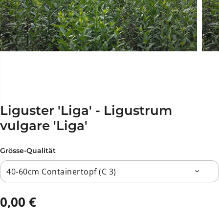
Liguster 'Liga' - Ligustrum
vulgare 'Liga'
Grösse-Qualität
0,00 €
R
A
E
U