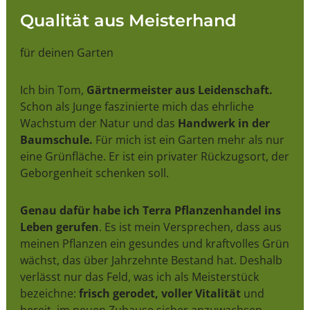
Qualität aus Meisterhand
für deinen Garten
Ich bin Tom,
Gärtnermeister aus Leidenschaft.
Schon als Junge faszinierte mich das ehrliche
Wachstum der Natur und das
Handwerk in der
Baumschule.
Für mich ist ein Garten mehr als nur
eine Grünfläche. Er ist ein privater Rückzugsort, der
Geborgenheit schenken soll.
Genau dafür habe ich Terra Pflanzenhandel ins
Leben gerufen
. Es ist mein Versprechen, dass aus
meinen Pflanzen ein gesundes und kraftvolles Grün
wächst, das über Jahrzehnte Bestand hat. Deshalb
verlässt nur das Feld, was ich als Meisterstück
bezeichne:
frisch gerodet, voller Vitalität
und