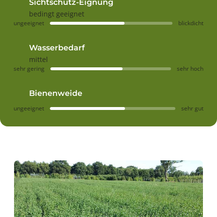
Sichtschutz-Eignung
bedingt geeignet
ungeeignet
blickdicht
Wasserbedarf
mittel
sehr gering
sehr hoch
Bienenweide
ungeeignet
sehr gut