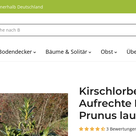
nnerhalb Deutschland
Bodendecker
Bäume & Solitär
Obst
Übe
Kirschlorbe
Aufrechte 
Prunus lau
3 Bewertunge