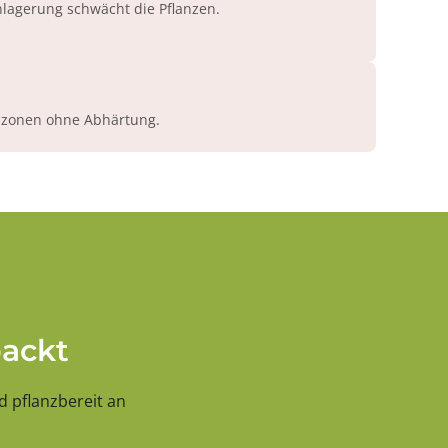
agerung schwächt die Pflanzen.
azonen ohne Abhärtung.
packt
 pflanzbereit an