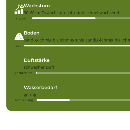
Wachstum
30-60cm Zuwachs pro Jahr und schnellwachsend
langsam
Boden
sandig-lehmig bis lehmig-tonig sandig-lehmig bis leh
fest
Duftstärke
schwacher Duft
geruchslos
Wasserbedarf
gering
sehr gering