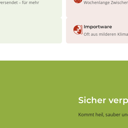
versendet – für mehr
Wochenlange Zwischenl
Importware
Oft aus milderen Klim
Sicher ver
Kommt heil, sauber und