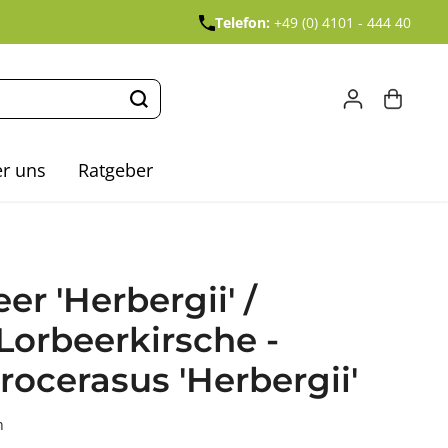
Telefon:
+49 (0) 4101 - 444 40
r uns
Ratgeber
er 'Herbergii' /
Lorbeerkirsche -
rocerasus 'Herbergii'
n