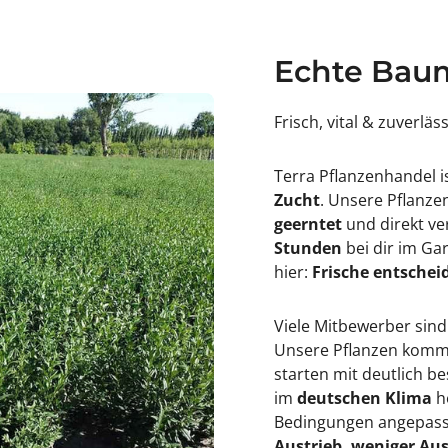
r
r
k
s
i
c
r
h
Echte Baum
s
e
c
-
h
P
e
r
Frisch, vital & zuverläs
-
u
P
n
r
u
Terra Pflanzenhandel i
u
s
n
l
Zucht
. Unsere Pflanz
u
a
geerntet
und direkt ve
s
u
l
r
Stunden
bei dir im Ga
a
o
hier:
Frische entscheid
u
c
r
e
o
r
c
a
Viele Mitbewerber sind
e
s
Unsere Pflanzen kommen
r
u
a
s
starten mit deutlich 
s
&
im
deutschen Klima
h
u
#
s
3
Bedingungen angepasst
&
9
Austrieb, weniger Aus