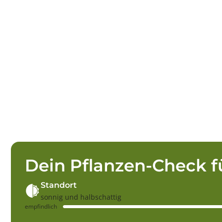
Dein Pflanzen-Check f
Standort
sonnig und halbschattig
empfindlich