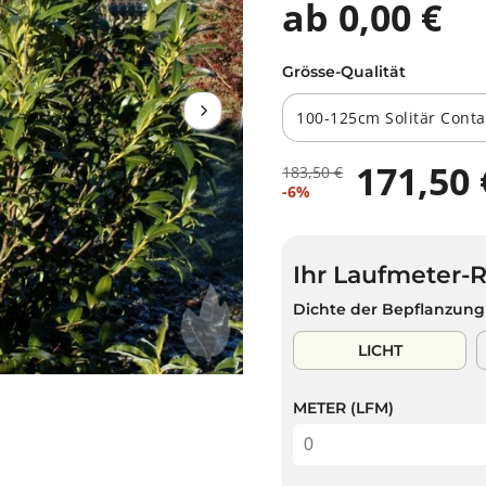
ab 0,00 €
Grösse-Qualität
171,50 
183,50 €
R
D
V
-6%
E
U
E
G
S
R
U
P
K
L
A
Ihr Laufmeter-
A
Ä
R
U
Dichte der Bepflanzung
R
S
F
E
T
S
LICHT
R
P
P
R
R
METER (LFM)
E
E
I
I
S
S