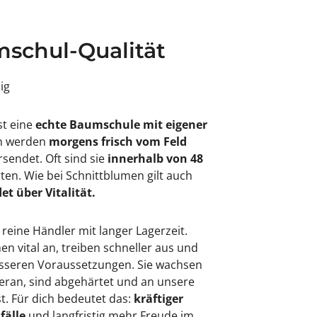
schul-Qualität
sig
st eine
echte Baumschule mit eigener
en werden
morgens frisch vom Feld
rsendet. Oft sind sie
innerhalb von 48
rten. Wie bei Schnittblumen gilt auch
et über Vitalität.
 reine Händler mit langer Lagerzeit.
 vital an, treiben schneller aus und
besseren Voraussetzungen. Sie wachsen
eran, sind abgehärtet und an unsere
. Für dich bedeutet das:
kräftiger
fälle
und langfristig mehr Freude im