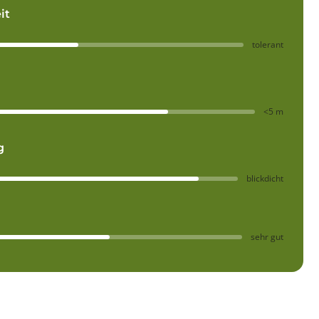
it
tolerant
<5 m
g
blickdicht
sehr gut