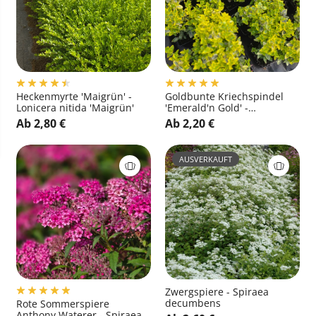
Heckenmyrte 'Maigrün' -
Goldbunte Kriechspindel
Lonicera nitida 'Maigrün'
'Emerald'n Gold' -
Euonymus fortunei
Ab 2,80 €
Ab 2,20 €
'Emerald'n Gold'
AUSVERKAUFT
Zwergspiere - Spiraea
decumbens
Rote Sommerspiere
Anthony Waterer - Spiraea