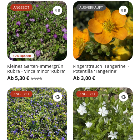
ANGEBOT
AUSVERKAUFT
10% sparen
Kleines Garten-Immergrün
Fingerstrauch 'Tangerine' -
Rubra - Vinca minor 'Rubra'
Potentilla 'Tangerine'
Ab 5,30 €
Ab 3,00 €
5,90 €
ANGEBOT
ANGEBOT