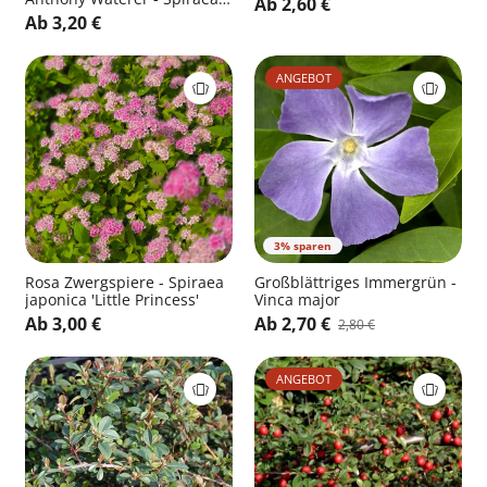
Ab 2,60 €
japonica 'Anthony Waterer'
Ab 3,20 €
ANGEBOT
3% sparen
Rosa Zwergspiere - Spiraea
Großblättriges Immergrün -
japonica 'Little Princess'
Vinca major
Ab 3,00 €
Ab 2,70 €
2,80 €
ANGEBOT