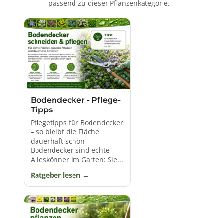
Bodendeckerpflanze für Deine grüne Oase kannst du
passend zu dieser Pflanzenkategorie.
bequem online kaufen und Dir nach Hause senden
lassen.
Der Himmel lässt den Schatten mit immergrünen
Pflanzen weichen und Dein Garten strahlt im neuen
Licht !
Bodendecker - Pflege-
Tipps
Pflegetipps für Bodendecker
– so bleibt die Fläche
dauerhaft schön
Bodendecker sind echte
Alleskönner im Garten: Sie...
Ratgeber lesen