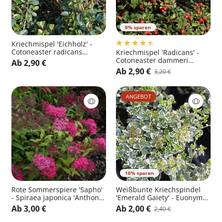
9% sparen
Kriechmispel 'Eichholz' -
Cotoneaster radicans
Kriechmispel 'Radicans' -
'Eichholz'
Cotoneaster dammeri
Ab 2,90 €
radicans
Ab 2,90 €
3,20 €
ANGEBOT
16% sparen
Rote Sommerspiere 'Sapho'
Weißbunte Kriechspindel
- Spiraea japonica 'Anthony
'Emerald Gaiety' - Euonymus
Waterer Sapho'
fortunei 'Emerald Gaiety'
Ab 3,00 €
Ab 2,00 €
2,40 €