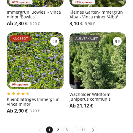
62% sparen
47% sparen
Immergrün 'Bowles' - Vinca
Kleines Garten-Immergrün
minor 'Bowles'
Alba - Vinca minor 'Alba'
Ab 2,30 €
3,10 €
6,20 €
5,90 €
ANGEBOT
AUSVERKAUFT
9% sparen
Wacholder Wildform -
Juniperus communis
Kleinblättriges Immergrün -
Vinca minor
Ab 21,12 €
Ab 2,90 €
3,20 €
1
2
3
…
11