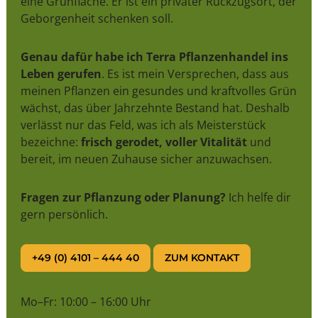
eine Grünfläche. Er ist ein privater Rückzugsort, der
Geborgenheit schenken soll.
Genau dafür habe ich Terra Pflanzenhandel ins
Leben gerufen
. Es ist mein Versprechen, dass aus
meinen Pflanzen ein gesundes und kraftvolles Grün
wächst, das über Jahrzehnte Bestand hat. Deshalb
verlässt nur das Feld, was ich als Meisterstück
bezeichne:
frisch gerodet, voller Vitalität
und
bereit, im neuen Zuhause sicher anzuwachsen.
Fragen zur Pflanzung oder Planung?
Ich helfe dir
gern persönlich.
+49 (0) 4101 – 444 40
ZUM KONTAKT
Mo–Fr: 10:00 – 16:00 Uhr