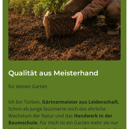
Qualität aus Meisterhand
für deinen Garten
Ich bin Torben,
Gärtnermeister aus Leidenschaft.
Schon als Junge faszinierte mich das ehrliche
Wachstum der Natur und das
Handwerk in der
Baumschule.
Für mich ist ein Garten mehr als nur