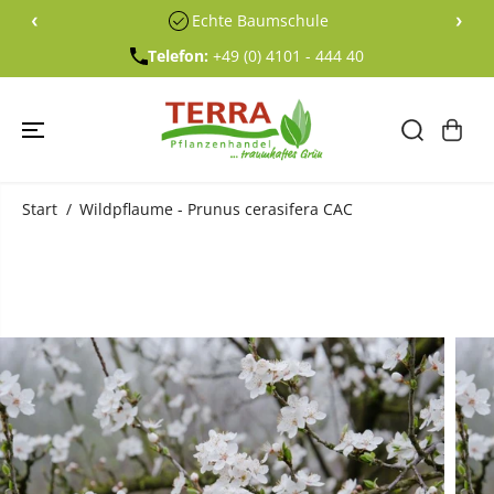
ÜBERSPRING
‹
›
Echte Baumschule
EN SIE ZU
INHALTEN
Telefon:
+49 (0) 4101 - 444 40
Start
Wildpflaume - Prunus cerasifera CAC
ÜBERSPRING
EN SIE
PRODUKTINF
ORMATIONE
N