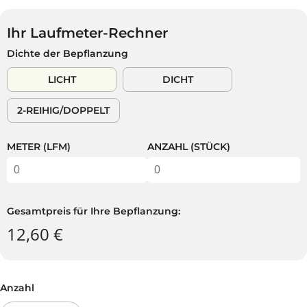
G
S
R
U
P
K
L
A
Ihr Laufmeter-Rechner
A
Ä
R
Dichte der Bepflanzung
U
R
S
F
E
T
LICHT
DICHT
S
R
P
P
2-REIHIG/DOPPELT
R
R
E
E
I
I
METER (LFM)
ANZAHL (STÜCK)
S
S
Gesamtpreis für Ihre Bepflanzung:
12,60 €
Anzahl