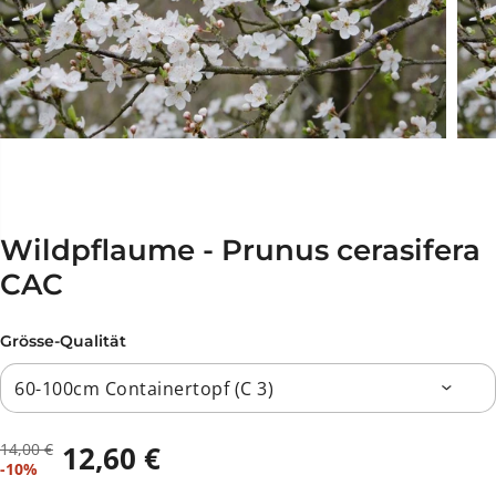
Wildpflaume - Prunus cerasifera
CAC
Grösse-Qualität
14,00 €
12,60 €
R
D
V
-10%
E
U
E