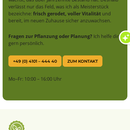
verlässt nur das Feld, was ich als Meisterstück
bezeichne:
frisch gerodet, voller Vitalität
und
bereit, im neuen Zuhause sicher anzuwachsen.
Fragen zur Pflanzung oder Planung?
Ich helfe dir
gern persönlich.
+49 (0) 4101 – 444 40
ZUM KONTAKT
Mo–Fr: 10:00 – 16:00 Uhr