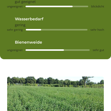
gut geeignet
ungeeignet
blickdicht
Wasserbedarf
gering
sehr gering
sehr hoch
Bienenweide
ungeeignet
sehr gut