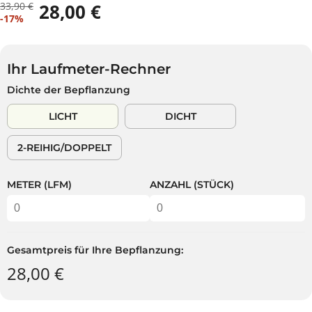
33,90 €
28,00 €
R
D
V
-17%
E
U
E
G
S
R
U
P
K
L
A
Ihr Laufmeter-Rechner
A
Ä
R
Dichte der Bepflanzung
U
R
S
F
E
T
LICHT
DICHT
S
R
P
P
2-REIHIG/DOPPELT
R
R
E
E
I
I
METER (LFM)
ANZAHL (STÜCK)
S
S
Gesamtpreis für Ihre Bepflanzung:
28,00 €