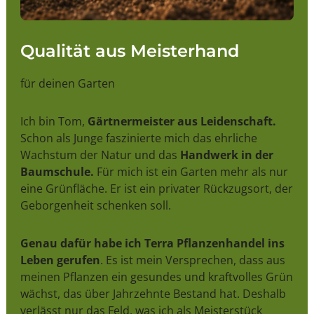
Qualität aus Meisterhand
für deinen Garten
Ich bin Tom,
Gärtnermeister aus Leidenschaft.
Schon als Junge faszinierte mich das ehrliche
Wachstum der Natur und das
Handwerk in der
Baumschule.
Für mich ist ein Garten mehr als nur
eine Grünfläche. Er ist ein privater Rückzugsort, der
Geborgenheit schenken soll.
Genau dafür habe ich Terra Pflanzenhandel ins
Leben gerufen
. Es ist mein Versprechen, dass aus
meinen Pflanzen ein gesundes und kraftvolles Grün
wächst, das über Jahrzehnte Bestand hat. Deshalb
verlässt nur das Feld, was ich als Meisterstück