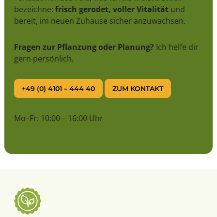
bezeichne:
frisch gerodet, voller Vitalität
und
bereit, im neuen Zuhause sicher anzuwachsen.
Fragen zur Pflanzung oder Planung?
Ich helfe dir
gern persönlich.
+49 (0) 4101 – 444 40
ZUM KONTAKT
Mo–Fr: 10:00 – 16:00 Uhr