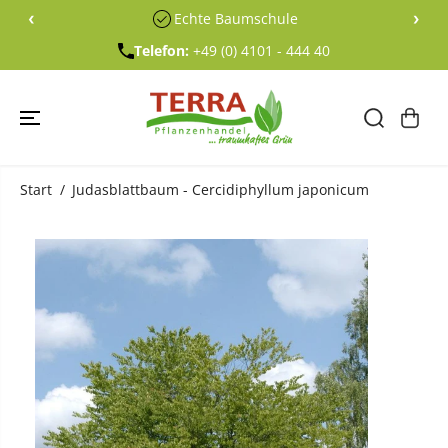
ÜBERSPRING
‹
›
Echte Baumschule
EN SIE ZU
INHALTEN
Telefon:
+49 (0) 4101 - 444 40
Start
Judasblattbaum - Cercidiphyllum japonicum
ÜBERSPRING
EN SIE
PRODUKTINF
ORMATIONE
N