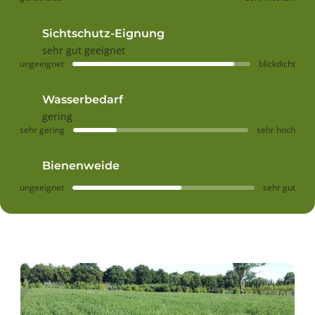
Sichtschutz-Eignung
sehr gut geeignet
ungeeignet
blickdicht
Wasserbedarf
gering
sehr gering
sehr hoch
Bienenweide
ungeeignet
sehr gut