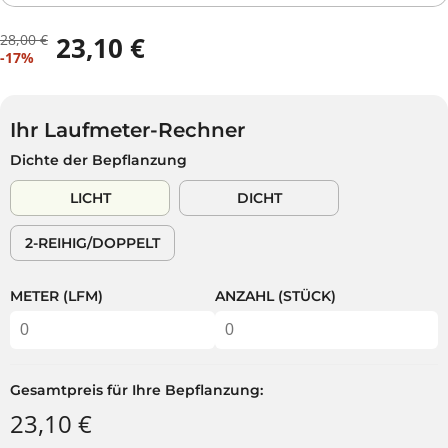
28,00 €
23,10 €
R
D
V
-17%
E
U
E
G
S
R
U
P
K
L
A
Ihr Laufmeter-Rechner
A
Ä
R
Dichte der Bepflanzung
U
R
S
F
E
T
LICHT
DICHT
S
R
P
P
2-REIHIG/DOPPELT
R
R
E
E
I
I
METER (LFM)
ANZAHL (STÜCK)
S
S
Gesamtpreis für Ihre Bepflanzung:
23,10 €