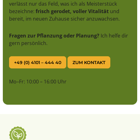
verlässt nur das Feld, was ich als Meisterstück
bezeichne:
frisch gerodet, voller Vitalität
und
bereit, im neuen Zuhause sicher anzuwachsen.
Fragen zur Pflanzung oder Planung?
Ich helfe dir
gern persönlich.
+49 (0) 4101 – 444 40
ZUM KONTAKT
Mo–Fr: 10:00 – 16:00 Uhr