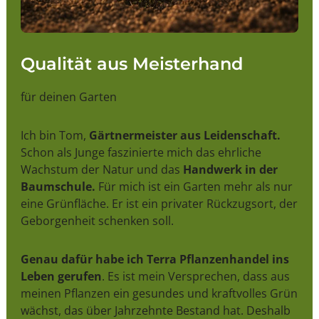
Qualität aus Meisterhand
für deinen Garten
Ich bin Tom,
Gärtnermeister aus Leidenschaft.
Schon als Junge faszinierte mich das ehrliche
Wachstum der Natur und das
Handwerk in der
Baumschule.
Für mich ist ein Garten mehr als nur
eine Grünfläche. Er ist ein privater Rückzugsort, der
Geborgenheit schenken soll.
Genau dafür habe ich Terra Pflanzenhandel ins
Leben gerufen
. Es ist mein Versprechen, dass aus
meinen Pflanzen ein gesundes und kraftvolles Grün
wächst, das über Jahrzehnte Bestand hat. Deshalb