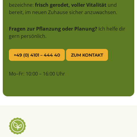
bezeichne:
frisch gerodet, voller Vitalität
und
bereit, im neuen Zuhause sicher anzuwachsen.
Fragen zur Pflanzung oder Planung?
Ich helfe dir
gern persönlich.
+49 (0) 4101 – 444 40
ZUM KONTAKT
Mo–Fr: 10:00 – 16:00 Uhr