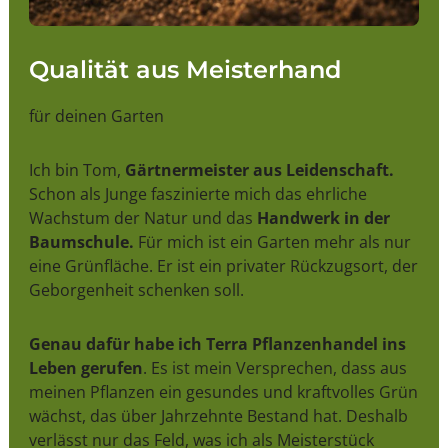
Qualität aus Meisterhand
für deinen Garten
Ich bin Tom,
Gärtnermeister aus Leidenschaft.
Schon als Junge faszinierte mich das ehrliche
Wachstum der Natur und das
Handwerk in der
Baumschule.
Für mich ist ein Garten mehr als nur
eine Grünfläche. Er ist ein privater Rückzugsort, der
Geborgenheit schenken soll.
Genau dafür habe ich Terra Pflanzenhandel ins
Leben gerufen
. Es ist mein Versprechen, dass aus
meinen Pflanzen ein gesundes und kraftvolles Grün
wächst, das über Jahrzehnte Bestand hat. Deshalb
verlässt nur das Feld, was ich als Meisterstück