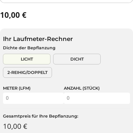
10,00 €
R
E
G
U
Ihr Laufmeter-Rechner
L
Dichte der Bepflanzung
Ä
R
LICHT
DICHT
E
R
2-REIHIG/DOPPELT
P
R
E
METER (LFM)
ANZAHL (STÜCK)
I
S
Gesamtpreis für Ihre Bepflanzung:
10,00 €