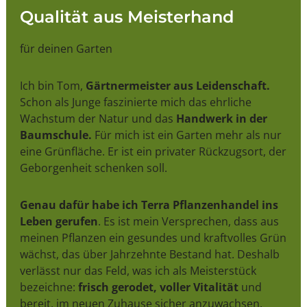
Qualität aus Meisterhand
für deinen Garten
Ich bin Tom,
Gärtnermeister aus Leidenschaft.
Schon als Junge faszinierte mich das ehrliche
Wachstum der Natur und das
Handwerk in der
Baumschule.
Für mich ist ein Garten mehr als nur
eine Grünfläche. Er ist ein privater Rückzugsort, der
Geborgenheit schenken soll.
Genau dafür habe ich Terra Pflanzenhandel ins
Leben gerufen
. Es ist mein Versprechen, dass aus
meinen Pflanzen ein gesundes und kraftvolles Grün
wächst, das über Jahrzehnte Bestand hat. Deshalb
verlässt nur das Feld, was ich als Meisterstück
bezeichne:
frisch gerodet, voller Vitalität
und
bereit, im neuen Zuhause sicher anzuwachsen.