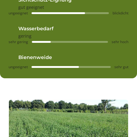
gut geeignet
ungeeignet
blickdicht
Wasserbedarf
gering
sehr gering
sehr hoch
Bienenweide
ungeeignet
sehr gut