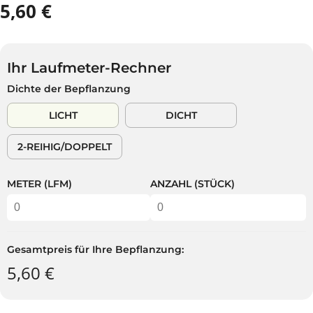
5,60 €
R
A
E
U
G
S
U
V
Ihr Laufmeter-Rechner
L
E
Dichte der Bepflanzung
Ä
R
R
K
LICHT
DICHT
E
A
R
U
2-REIHIG/DOPPELT
P
F
R
T
E
METER (LFM)
ANZAHL (STÜCK)
I
S
Gesamtpreis für Ihre Bepflanzung:
5,60 €