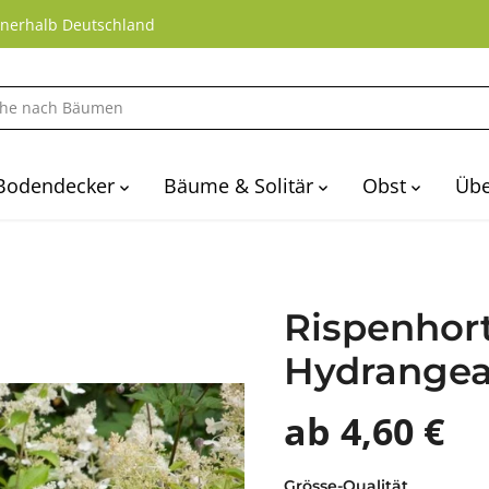
nnerhalb Deutschland
Bodendecker
Bäume & Solitär
Obst
Übe
Rispenhort
Hydrangea 
ab 4,60 €
Grösse-Qualität