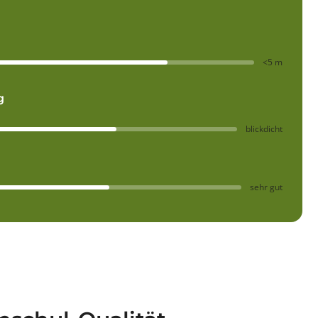
<5 m
g
blickdicht
sehr gut