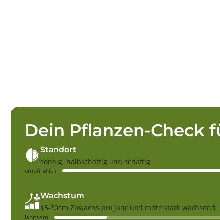
Dein Pflanzen-Check f
Standort
sonnig, halbschattig und schattig
empfindlich
Wachstum
15-30cm Zuwachs pro Jahr und mittelstark wachsend
langsam