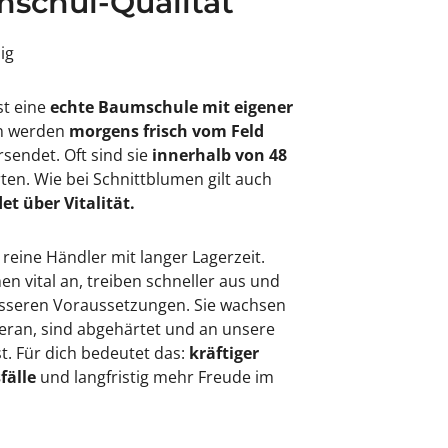
schul-Qualität
sig
st eine
echte Baumschule mit eigener
en werden
morgens frisch vom Feld
rsendet. Oft sind sie
innerhalb von 48
rten. Wie bei Schnittblumen gilt auch
et über Vitalität.
 reine Händler mit langer Lagerzeit.
 vital an, treiben schneller aus und
besseren Voraussetzungen. Sie wachsen
eran, sind abgehärtet und an unsere
. Für dich bedeutet das:
kräftiger
fälle
und langfristig mehr Freude im