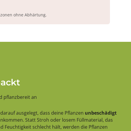
azonen ohne Abhärtung.
packt
 pflanzbereit an
darauf ausgelegt, dass deine Pflanzen
unbeschädigt
 ankommen. Statt Stroh oder losem Füllmaterial, das
 Feuchtigkeit schlecht hält, werden die Pflanzen