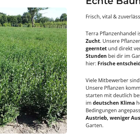
Echte Baum
3
K
9
y
;
u
Frisch, vital & zuverläs
K
s
y
h
u
u
Terra Pflanzenhandel i
s
&
h
#
Zucht
. Unsere Pflanz
u
3
geerntet
und direkt ve
&
9
#
;
Stunden
bei dir im Ga
3
hier:
Frische entscheid
9
;
Viele Mitbewerber sind
Unsere Pflanzen kommen
starten mit deutlich 
im
deutschen Klima
h
Bedingungen angepasst
Austrieb, weniger Aus
Garten.