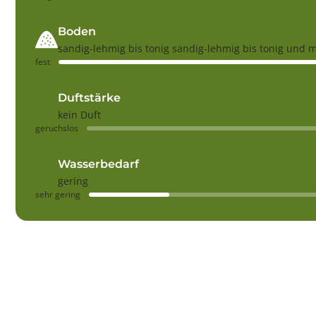
Boden
sandig-lehmig bis tonig sandig-lehmig bis tonig und 
fest
Duftstärke
kein Duft
geruchslos
Wasserbedarf
gering
sehr gering