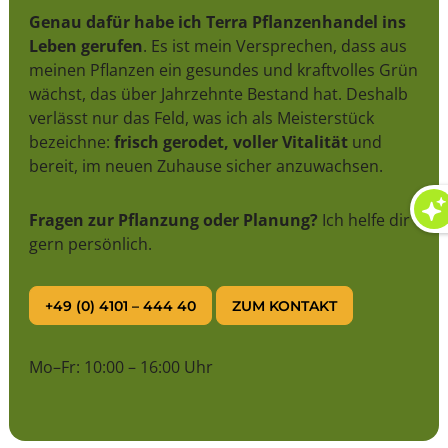
Genau dafür habe ich Terra Pflanzenhandel ins
Leben gerufen
. Es ist mein Versprechen, dass aus
meinen Pflanzen ein gesundes und kraftvolles Grün
wächst, das über Jahrzehnte Bestand hat. Deshalb
verlässt nur das Feld, was ich als Meisterstück
bezeichne:
frisch gerodet, voller Vitalität
und
bereit, im neuen Zuhause sicher anzuwachsen.
Fragen zur Pflanzung oder Planung?
Ich helfe dir
gern persönlich.
+49 (0) 4101 – 444 40
ZUM KONTAKT
Mo–Fr: 10:00 – 16:00 Uhr