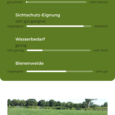
geruchslos
sehr intensiv
Sichtschutz-Eignung
sehr gut geeignet
ungeeignet
blickdicht
Wasserbedarf
gering
sehr gering
sehr hoch
Bienenweide
ungeeignet
sehr gut