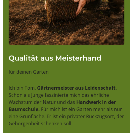
Qualität aus Meisterhand
für deinen Garten
Ich bin Tom,
Gärtnermeister aus Leidenschaft.
Schon als Junge faszinierte mich das ehrliche
Wachstum der Natur und das
Handwerk in der
Baumschule.
Für mich ist ein Garten mehr als nur
eine Grünfläche. Er ist ein privater Rückzugsort, der
Geborgenheit schenken soll.