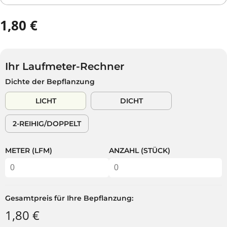
1,80 €
R
E
G
U
Ihr Laufmeter-Rechner
L
Dichte der Bepflanzung
Ä
R
LICHT
DICHT
E
R
2-REIHIG/DOPPELT
P
R
E
METER (LFM)
ANZAHL (STÜCK)
I
S
Gesamtpreis für Ihre Bepflanzung:
1,80 €