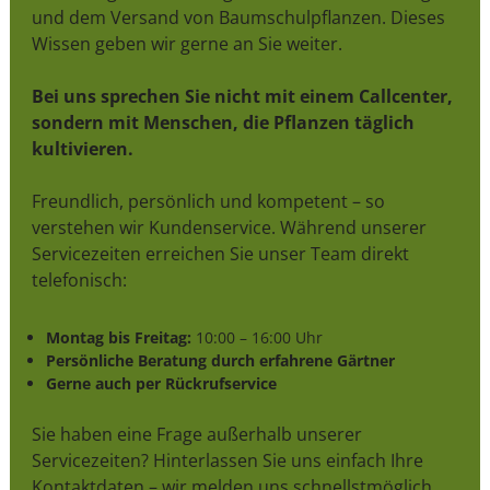
und dem Versand von Baumschulpflanzen. Dieses
Wissen geben wir gerne an Sie weiter.
Bei uns sprechen Sie nicht mit einem Callcenter,
sondern mit Menschen, die Pflanzen täglich
kultivieren.
Freundlich, persönlich und kompetent – so
verstehen wir Kundenservice. Während unserer
Servicezeiten erreichen Sie unser Team direkt
telefonisch:
Montag bis Freitag:
10:00 – 16:00 Uhr
Persönliche Beratung durch erfahrene Gärtner
Gerne auch per Rückrufservice
Sie haben eine Frage außerhalb unserer
Servicezeiten? Hinterlassen Sie uns einfach Ihre
Kontaktdaten – wir melden uns schnellstmöglich