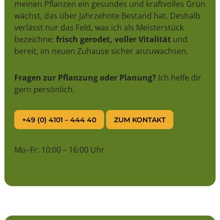
meinen Pflanzen ein gesundes und kraftvolles Grün
wächst, das über Jahrzehnte Bestand hat. Deshalb
verlässt nur das Feld, was ich als Meisterstück
bezeichne:
frisch gerodet, voller Vitalität
und
bereit, im neuen Zuhause sicher anzuwachsen.
Fragen zur Pflanzung oder Planung?
Ich helfe dir
gern persönlich.
+49 (0) 4101 – 444 40
ZUM KONTAKT
Mo–Fr: 10:00 – 16:00 Uhr