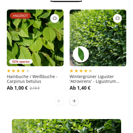
ANGEBOT
52% sparen
Hainbuche / Weißbuche -
Wintergrüner Liguster
Carpinus betulus
'Atrovirens' - Ligustrum
vulgare 'Atrovirens'
Ab 1,00 €
Ab 1,40 €
2,10 €