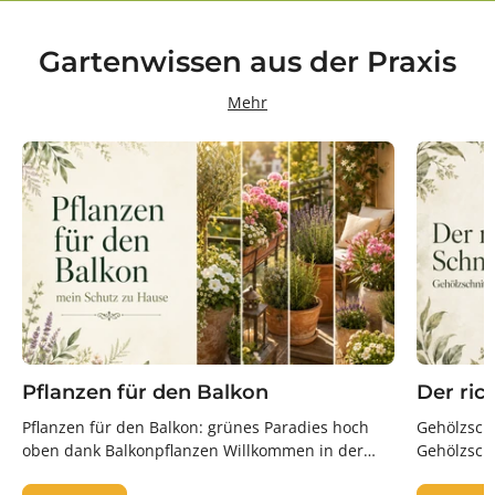
Gartenwissen aus der Praxis
Mehr
Pflanzen für den Balkon
Der ric
Pflanzen für den Balkon: grünes Paradies hoch
Gehölzschn
oben dank Balkonpflanzen Willkommen in der
Gehölzschn
grünen Oase hoch über den Straßen –...
komplizier