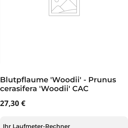
Blutpflaume 'Woodii' - Prunus
cerasifera 'Woodii' CAC
27,30 €
R
A
E
U
G
S
U
V
Ihr Laufmeter-Rechner