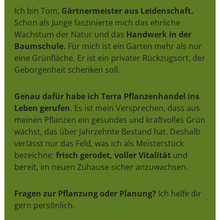
Ich bin Tom,
Gärtnermeister aus Leidenschaft.
Schon als Junge faszinierte mich das ehrliche
Wachstum der Natur und das
Handwerk in der
Baumschule.
Für mich ist ein Garten mehr als nur
eine Grünfläche. Er ist ein privater Rückzugsort, der
Geborgenheit schenken soll.
Genau dafür habe ich Terra Pflanzenhandel ins
Leben gerufen
. Es ist mein Versprechen, dass aus
meinen Pflanzen ein gesundes und kraftvolles Grün
wächst, das über Jahrzehnte Bestand hat. Deshalb
verlässt nur das Feld, was ich als Meisterstück
bezeichne:
frisch gerodet, voller Vitalität
und
bereit, im neuen Zuhause sicher anzuwachsen.
Fragen zur Pflanzung oder Planung?
Ich helfe dir
gern persönlich.