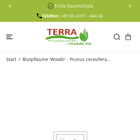
ÜBERSPRING
‹
›
Echte Baumschule
EN SIE ZU
INHALTEN
Telefon:
+49 (0) 4101 - 444 40
Start
Blutpflaume 'Woodii' - Prunus cerasifera...
ÜBERSPRING
EN SIE
PRODUKTINF
ORMATIONE
N