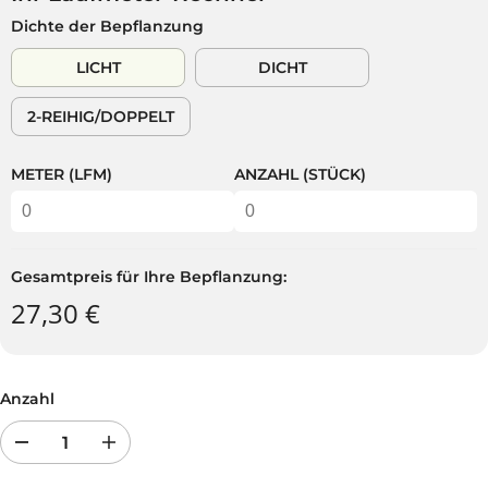
L
E
Dichte der Bepflanzung
Ä
R
R
K
LICHT
DICHT
E
A
R
U
2-REIHIG/DOPPELT
P
F
R
T
E
METER (LFM)
ANZAHL (STÜCK)
I
S
Gesamtpreis für Ihre Bepflanzung:
27,30 €
Anzahl
R
E
e
r
d
h