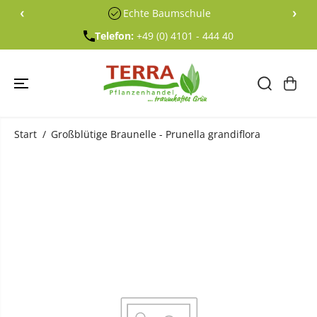
ÜBERSPRING
‹
›
Echte Baumschule
EN SIE ZU
INHALTEN
Telefon:
+49 (0) 4101 - 444 40
Start
Großblütige Braunelle - Prunella grandiflora
ÜBERSPRING
EN SIE
PRODUKTINF
ORMATIONE
N