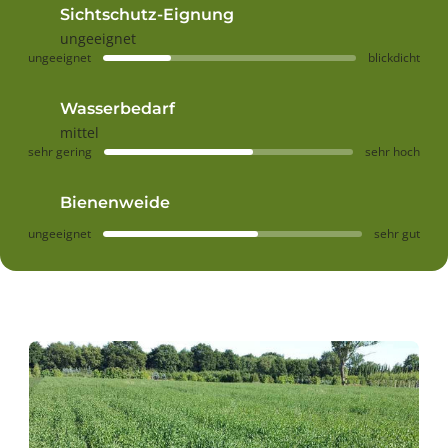
Sichtschutz-Eignung
ungeeignet
ungeeignet
blickdicht
Wasserbedarf
mittel
sehr gering
sehr hoch
Bienenweide
ungeeignet
sehr gut