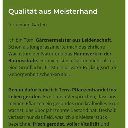
Qualität aus Meisterhand
für deinen Garten
Ich bin Tom,
Gärtnermeister aus Leidenschaft.
Schon als Junge faszinierte mich das ehrliche
Wachstum der Natur und das
Handwerk in der
Baumschule.
Für mich ist ein Garten mehr als nur
eine Grünfläche. Er ist ein privater Rückzugsort, der
Geborgenheit schenken soll.
Genau dafür habe ich Terra Pflanzenhandel ins
Leben gerufen
. Es ist mein Versprechen, dass aus
meinen Pflanzen ein gesundes und kraftvolles Grün
wächst, das über Jahrzehnte Bestand hat. Deshalb
verlässt nur das Feld, was ich als Meisterstück
bezeichne:
frisch gerodet, voller Vitalität
und