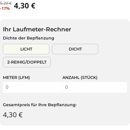
5,20 €
4,30 €
R
D
V
-17%
E
U
E
G
S
R
U
P
K
L
A
Ihr Laufmeter-Rechner
A
Ä
R
Dichte der Bepflanzung
U
R
S
F
E
T
LICHT
DICHT
S
R
P
P
2-REIHIG/DOPPELT
R
R
E
E
I
I
METER (LFM)
ANZAHL (STÜCK)
S
S
Gesamtpreis für Ihre Bepflanzung:
4,30 €