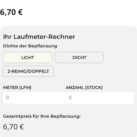
6,70 €
R
A
E
U
G
S
U
V
Ihr Laufmeter-Rechner
L
E
Dichte der Bepflanzung
Ä
R
R
K
LICHT
DICHT
E
A
R
U
2-REIHIG/DOPPELT
P
F
R
T
E
METER (LFM)
ANZAHL (STÜCK)
I
S
Gesamtpreis für Ihre Bepflanzung:
6,70 €