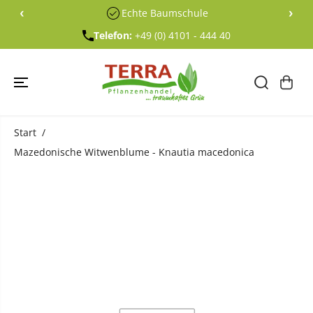
ÜBERSPRING
‹
›
Echte Baumschule
EN SIE ZU
INHALTEN
Telefon:
+49 (0) 4101 - 444 40
Start
Mazedonische Witwenblume - Knautia macedonica
ÜBERSPRING
EN SIE
PRODUKTINF
ORMATIONE
N