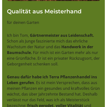
Qualität aus Meisterhand
für deinen Garten
Ich bin Tom,
Gärtnermeister aus Leidenschaft.
Schon als Junge faszinierte mich das ehrliche
Wachstum der Natur und das
Handwerk in der
Baumschule.
Für mich ist ein Garten mehr als nur
eine Grünfläche. Er ist ein privater Rückzugsort, der
Geborgenheit schenken soll.
Genau dafür habe ich Terra Pflanzenhandel ins
Leben gerufen
. Es ist mein Versprechen, dass aus
meinen Pflanzen ein gesundes und kraftvolles Grün
wächst, das über Jahrzehnte Bestand hat. Deshalb
verlässt nur das Feld, was ich als Meisterstück
bezeichne:
frisch gerodet, voller Vitalität
und