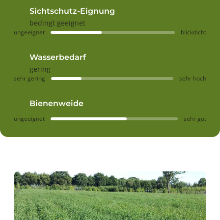
Sichtschutz-Eignung
bedingt geeignet
ungeeignet
blickdicht
Wasserbedarf
gering
sehr gering
sehr hoch
Bienenweide
ungeeignet
sehr gut