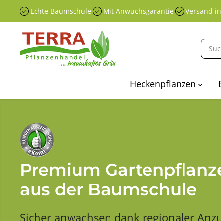
ÜBERSPRINGEN
Echte Baumschule
Mit Anwuchsgarantie
Versand i
SIE ZU
INHALTEN
Heckenpflanzen
Premium Gartenpflanz
aus der Baumschule
Sicher anwachsen dank regionaler Anzu