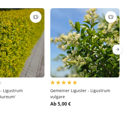
 - Ligustrum
Gemeiner Liguster - Ligustrum
Ja
'Aureum'
vulgare
- 
Ab 5,00 €
Ab