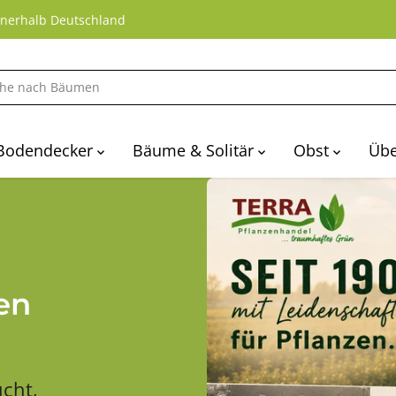
nnerhalb Deutschland
Bodendecker
Bäume & Solitär
Obst
Übe
en
cht,