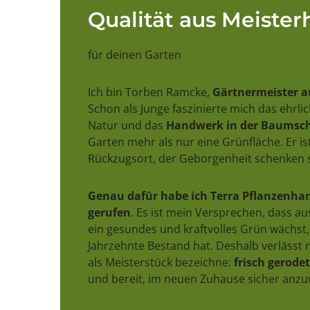
Qualität aus Meiste
für deinen Garten
Ich bin Torben Ramcke,
Gärtnermeister a
Schon als Junge faszinierte mich das ehrl
Natur und das
Handwerk in der Baumsch
Garten mehr als nur eine Grünfläche. Er ist
Rückzugsort, der Geborgenheit schenken s
Genau dafür habe ich Terra Pflanzenhan
gerufen
. Es ist mein Versprechen, dass a
ein gesundes und kraftvolles Grün wächst,
Jahrzehnte Bestand hat. Deshalb verlässt n
als Meisterstück bezeichne:
frisch gerodet,
und bereit, im neuen Zuhause sicher anz