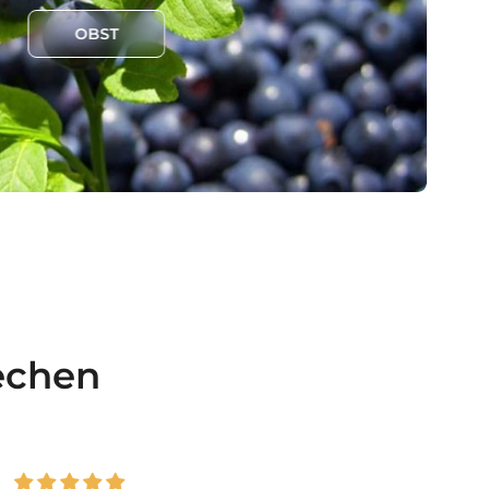
OBST
echen