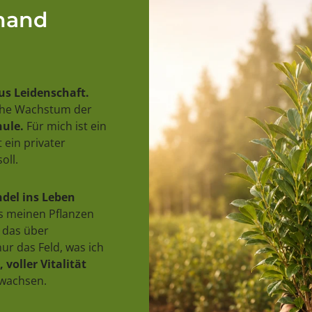
rhand
us Leidenschaft.
iche Wachstum der
ule.
Für mich ist ein
 ein privater
oll.
del ins Leben
us meinen Pflanzen
 das über
ur das Feld, was ich
 voller Vitalität
uwachsen.