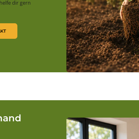
 helfe dir gern
KT
rhand