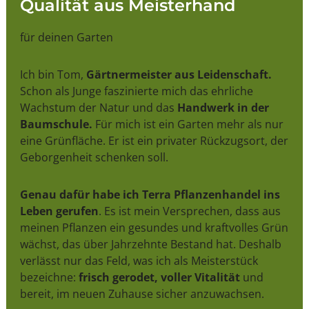
Qualität aus Meisterhand
für deinen Garten
Ich bin Tom,
Gärtnermeister aus Leidenschaft.
Schon als Junge faszinierte mich das ehrliche
Wachstum der Natur und das
Handwerk in der
Baumschule.
Für mich ist ein Garten mehr als nur
eine Grünfläche. Er ist ein privater Rückzugsort, der
Geborgenheit schenken soll.
Genau dafür habe ich Terra Pflanzenhandel ins
Leben gerufen
. Es ist mein Versprechen, dass aus
meinen Pflanzen ein gesundes und kraftvolles Grün
wächst, das über Jahrzehnte Bestand hat. Deshalb
verlässt nur das Feld, was ich als Meisterstück
bezeichne:
frisch gerodet, voller Vitalität
und
bereit, im neuen Zuhause sicher anzuwachsen.