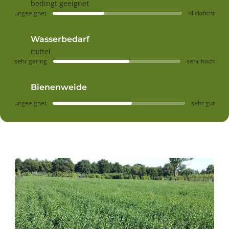
bedingt geeignet
ungeeignet
blickdicht
Wasserbedarf
mittel
sehr gering
sehr hoch
Bienenweide
ungeeignet
sehr gut