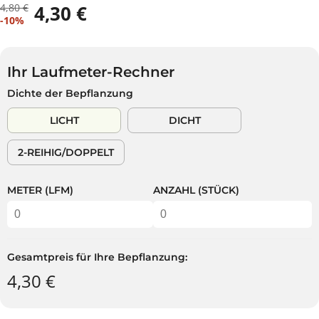
4,80 €
4,30 €
R
D
V
A
-10%
E
U
E
U
G
S
R
S
U
P
K
V
L
A
Ihr Laufmeter-Rechner
A
E
Ä
R
Dichte der Bepflanzung
U
R
R
S
F
K
E
T
LICHT
DICHT
S
A
R
P
U
P
2-REIHIG/DOPPELT
R
F
R
E
T
E
I
I
METER (LFM)
ANZAHL (STÜCK)
S
S
Gesamtpreis für Ihre Bepflanzung:
4,30 €