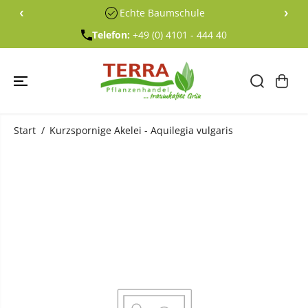
ÜBERSPRING
‹
›
Echte Baumschule
EN SIE ZU
INHALTEN
Telefon:
+49 (0) 4101 - 444 40
Start
Kurzspornige Akelei - Aquilegia vulgaris
ÜBERSPRING
EN SIE
PRODUKTINF
ORMATIONE
N