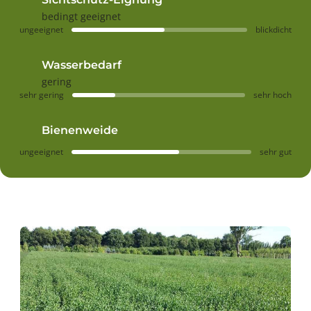
bedingt geeignet
ungeeignet
blickdicht
Wasserbedarf
gering
sehr gering
sehr hoch
Bienenweide
ungeeignet
sehr gut