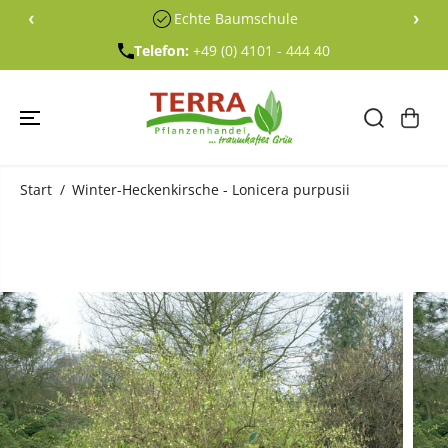
ÜBERSPRING
‹
›
Echte Baumschule
EN SIE ZU
INHALTEN
Telefon:
+49 (0) 4101 - 444 40
Start
Winter-Heckenkirsche - Lonicera purpusii
ÜBERSPRING
EN SIE
PRODUKTINF
ORMATIONE
N