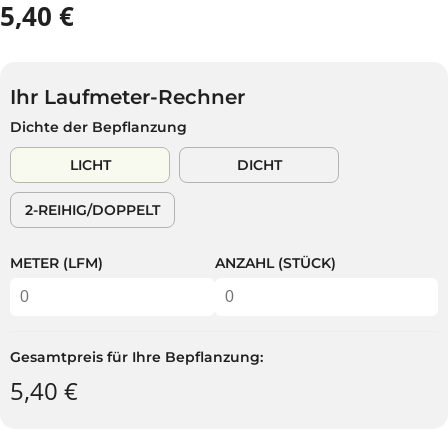
5,40 €
R
A
E
U
G
S
U
V
Ihr Laufmeter-Rechner
L
E
Dichte der Bepflanzung
Ä
R
R
K
LICHT
DICHT
E
A
R
U
2-REIHIG/DOPPELT
P
F
R
T
E
METER (LFM)
ANZAHL (STÜCK)
I
S
Gesamtpreis für Ihre Bepflanzung:
5,40 €