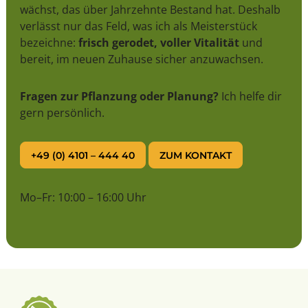
wächst, das über Jahrzehnte Bestand hat. Deshalb
verlässt nur das Feld, was ich als Meisterstück
bezeichne:
frisch gerodet, voller Vitalität
und
bereit, im neuen Zuhause sicher anzuwachsen.
Fragen zur Pflanzung oder Planung?
Ich helfe dir
gern persönlich.
+49 (0) 4101 – 444 40
ZUM KONTAKT
Mo–Fr: 10:00 – 16:00 Uhr